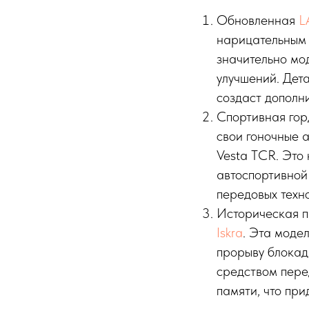
Обновленная
L
нарицательным
значительно мо
улучшений. Дета
создаст дополн
Спортивная гор
свои гоночные 
Vesta TCR. Это
автоспортивной
передовых техн
Историческая п
Iskra
. Эта моде
прорыву блокад
средством пере
памяти, что при