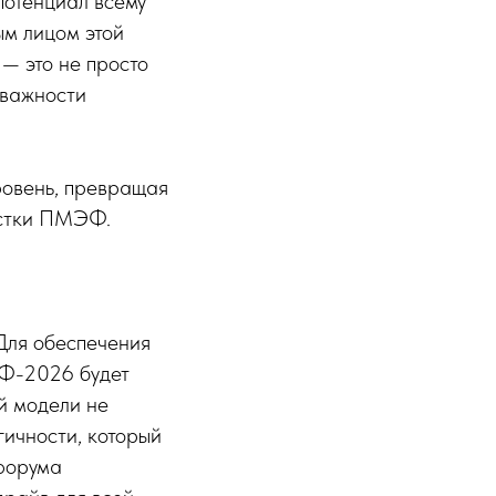
потенциал всему
ым лицом этой
— это не просто
 важности
ровень, превращая
естки ПМЭФ.
Для обеспечения
ЭФ-2026 будет
ой модели не
гичности, который
 форума