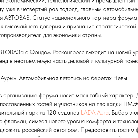
ой экономический, технологический и промышленный 
ду, уже в четвертый раз подряд, главным автомобильн
ся АВТОВАЗ. Статус национального партнера форума 
ак высочайшего доверия и признание стратегической
топроизводителя для экономики страны.
ВТОВАЗа с Фондом Росконгресс выходит на новый у
енд в неотъемлемую часть деловой и культурной пов
Ауры»: Автомобильная летопись на берегах Невы
 организацию форума носит масштабный характер. 
поставленных гостей и участников на площадки ПМ
шительный парк из 120 седанов
LADA Aura
. Выбор эт
то флагман, символ нового уровня комфорта и техноло
дложить российский автопром. Предоставить гостям