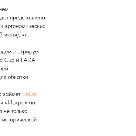
енем
дет представлена
 и эргономических
 июня), что
родемонстрирует
ra Cup и LADA
ней
для обкатки
о займет
LADA
ии «Искра» по
 не только
м исторической