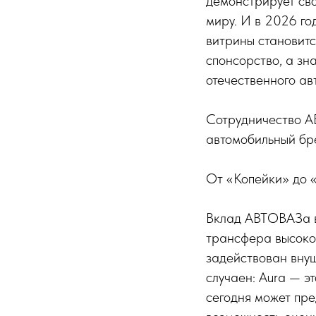
демонстрирует св
миру. И в 2026 го
витрины становит
спонсорство, а зн
отечественного ав
Сотрудничество А
автомобильный бр
От «Копейки» до «
Вклад АВТОВАЗа в
трансфера высоко
задействован вну
случаен: Aura — э
сегодня может пре