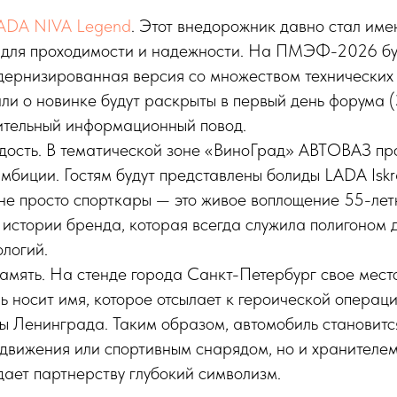
ADA NIVA Legend
. Этот внедорожник давно стал им
 для проходимости и надежности. На ПМЭФ-2026 бу
дернизированная версия со множеством технических
ли о новинке будут раскрыты в первый день форума (3
ительный информационный повод.
дость. В тематической зоне «ВиноГрад» АВТОВАЗ п
амбиции. Гостям будут представлены болиды LADA Isk
 не просто спорткары — это живое воплощение 55-лет
 истории бренда, которая всегда служила полигоном 
ологий.
амять. На стенде города Санкт-Петербург свое мест
ль носит имя, которое отсылает к героической операц
ы Ленинграда. Таким образом, автомобиль становится
движения или спортивным снарядом, но и хранителе
дает партнерству глубокий символизм.