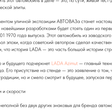
ь этот автомобиль в деле — это, по сути, живой тест
еской элиты.
ентом уличной экспозиции АВТОВАЗа станет насто
 новейшими разработками будет стоять один из перв
1 1970 года выпуска. Этот автомобиль из заводского
вол эпохи, когда советский автопром сделал качестве
, что история LADA — это часть большой истории стр
о и будущего подчеркнет
LADA Azimut
— главный техн
а. Его присутствие на стенде — это заявление о том,
традиции, но и смело смотрит в будущее, запуская п
и и скорости
неполной без двух других знаковых для бренда автом