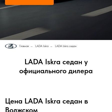
Главная
→
LADA Iskra
→
LADA Iskra седан
LADA Iskra седан у
официального дилера
Цена LADA Iskra седан в
Волжском