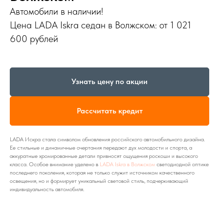
Автомобили в наличии!
Цена LADA Iskra седан в Волжском: от 1 021
600 рублей
Узнать цену по акции
Рассчитать кредит
LADA Искра стала символом обновления российского автомобильного дизайна.
Ее стильные и динамичные очертания передают дух молодости и спорта, а
аккуратные хромированные детали привносят ощущения роскоши и высокого
класса. Особое внимание уделено в
LADA Iskra в Волжском
светодиодной оптике
последнего поколения, которая не только служит источником качественного
освещения, но и формирует уникальный световой стиль, подчеркивающий
индивидуальность автомобиля.