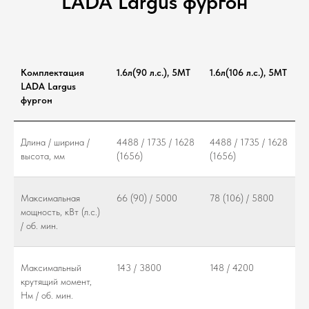
LADA Largus фургон
Комплектация
1.6л(90 л.с.), 5МТ
1.6л(106 л.с.), 5МТ
LADA Largus
фургон
Длина / ширина /
4488 / 1735 / 1628
4488 / 1735 / 1628
высота, мм
(1656)
(1656)
Максимальная
66 (90) / 5000
78 (106) / 5800
мощность, кВт (л.с.)
/ об. мин.
Максимальный
143 / 3800
148 / 4200
крутящий момент,
Нм / об. мин.