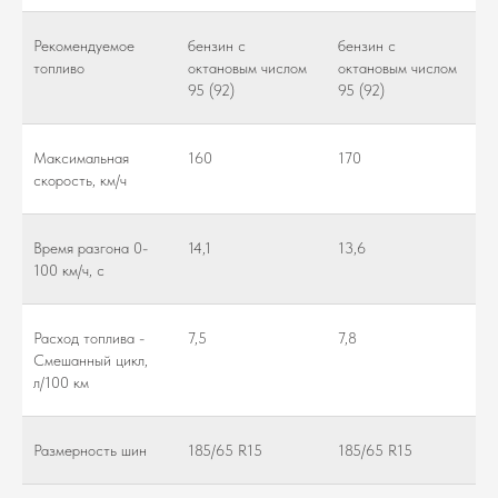
Рекомендуемое
бензин c
бензин c
топливо
октановым числом
октановым числом
95 (92)
95 (92)
Максимальная
160
170
скорость, км/ч
Время разгона 0-
14,1
13,6
100 км/ч, с
Расход топлива -
7,5
7,8
Смешанный цикл,
л/100 км
Размерность шин
185/65 R15
185/65 R15