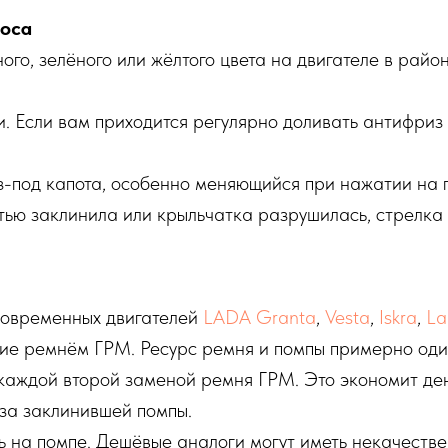
соса
го, зелёного или жёлтого цвета на двигателе в райо
 Если вам приходится регулярно доливать антифриз 
из-под капота, особенно меняющийся при нажатии на п
стью заклинила или крыльчатка разрушилась, стрелк
современных двигателей
LADA Granta
,
Vesta
,
Iskra
,
La
ствие ремнём ГРМ. Ресурс ремня и помпы примерно од
каждой второй заменой ремня ГРМ. Это экономит ден
за заклинившей помпы.
ь на помпе. Дешёвые аналоги могут иметь некачестве