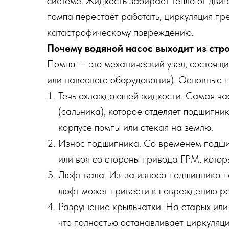
системе. Жидкость забирает тепло от двиг
помпа перестаёт работать, циркуляция пре
катастрофическому повреждению.
Почему водяной насос выходит из стр
Помпа — это механический узел, состоящи
или навесного оборудования). Основные п
Течь охлаждающей жидкости. Самая час
(сальника), которое отделяет подшипни
корпусе помпы или стекая на землю.
Износ подшипника. Со временем подшипн
или воя со стороны привода ГРМ, котор
Люфт вала. Из-за износа подшипника по
люфт может привести к повреждению р
Разрушение крыльчатки. На старых или
что полностью останавливает циркуляц