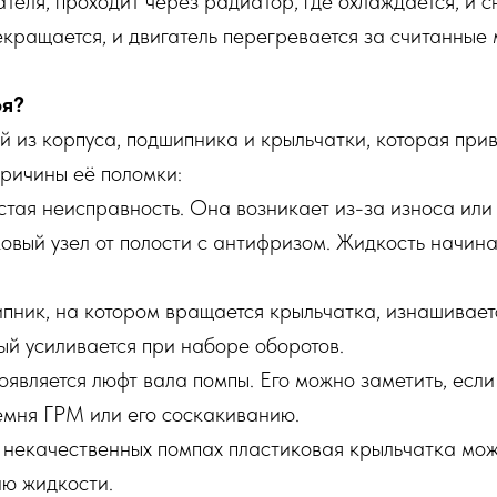
ателя, проходит через радиатор, где охлаждается, и 
кращается, и двигатель перегревается за считанные м
оя?
й из корпуса, подшипника и крыльчатки, которая пр
ричины её поломки:
тая неисправность. Она возникает из-за износа или
ковый узел от полости с антифризом. Жидкость начина
ик, на котором вращается крыльчатка, изнашивается.
ый усиливается при наборе оборотов.
является люфт вала помпы. Его можно заметить, если
емня ГРМ или его соскакиванию.
 некачественных помпах пластиковая крыльчатка може
ию жидкости.