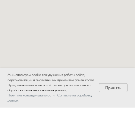
Мы используем cookie для улучшения работы сайта,
персонализации и аналитики мы применяем файлы cookie.
Продолжая пользоваться сайтом, вы даете согласие на
Принять
обработку своих персональных данных.
Политика конфиденциальности
|
Согласие на обработку
данных