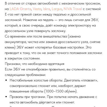
В отличие от старых автомобилей с механическим тросиком,
на
LADA Granta
,
Vesta
,
Iskra
,
Largus
,
NIVA Travel
с системой
Е-газ нет прямой связи между педалью и дроссельной
заслонкой. Нажатие на педаль — это лишь сигнал для ЭБУ,
который, в свою очередь, даёт команду электромотору на
дроссельном узле повернуть заслонку.
Со временем или после вмешательства (замена
аккумулятора, чистка или замена дроссельного узла, снятие
клемм) ЭБУ может «потерять» базовые настройки. Это
приводит к тому, что он не знает точного положения заслонки
в закрытом состоянии.
Признаки, что необходима адаптация
Если ЭБУ не откалиброван правильно, вы столкнётесь со
следующими проблемами:
Нестабильные холостые обороты. Двигатель «плавает»,
самопроизвольно глохнет или, наоборот, держит
повышенные обороты (1000–1500 об/мин).
Провалы при трогании. При попытке начать движение с
места автомобиль дёргается или глохнет.