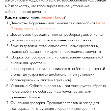
балансировку карданного вала на профессиональном стенде
в 2 плоскостях, что гарантирует полное устранение
вибраций после ремонта.
Как мы выполняем
ремонт Lada
?
Демонтаж: Карданный вал снимается с автомобиля
LADA
Granta
,
Vesta
,
Iskra
,
Largus
.
Дефектовка: Проводится полная разборка узла, очистка
деталей от старой смазки и оценка их состояния.
Замена деталей: Устанавливаются новые крестовины,
подвесной подшипник и другие необходимые элементы.
Сборка: Вал собирается с использованием специальной
смазки для крестовин.
Балансировка: Вал устанавливается на балансировочный
стенд, где устраняется дисбаланс путем установки
балансировочных пластин (грузиков).
Установка: Отбалансированный вал монтируется обратно
на автомобиль с соблюдением моментов затяжки
крепежных болтов.
Финальная проверка: Проводится тестовый заезд для
подтверждения отсутствия вибрации и посторонних