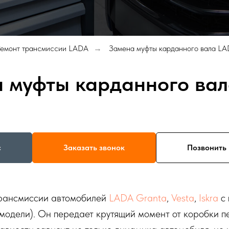
Ремонт трансмиссии LADA
Замена муфты карданного вала L
→
 муфты карданного ва
с
Заказать звонок
Позвонить 
трансмиссии автомобилей
LADA Granta
,
Vesta
,
Iskra
с 
е модели). Он передает крутящий момент от коробки 