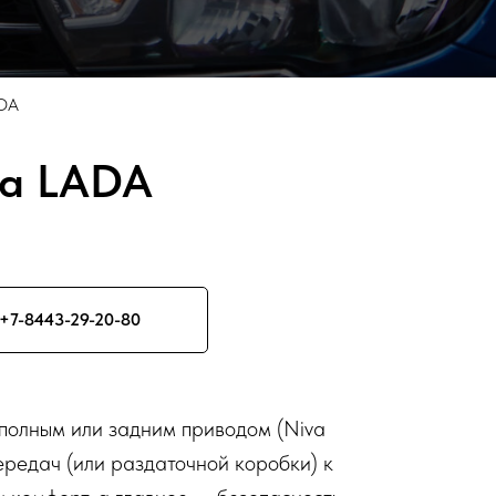
ADA
ла LADA
+7-8443-29-20-80
полным или задним приводом (Niva
передач (или раздаточной коробки) к