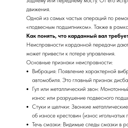
заднему или переднему мосту. От его испр
движения.
Одной из самых частых операций по ремон
«подвесным подшипником». Также в рамках
Как понять, что карданный вал требуе
Неисправности карданной передачи дают о
может привести к потере управления.
Основные признаки неисправности:
Вибрация: Появление характерной вибра
автомобиля. Это главный признак дисб
Гул или металлический звон: Монотонны
износ или разрушение подвесного подш
Стуки и щелчки: Звонкие металлические
об износе крестовин (износ игольчатых
Течь смазки: Видимые следы смазки в р