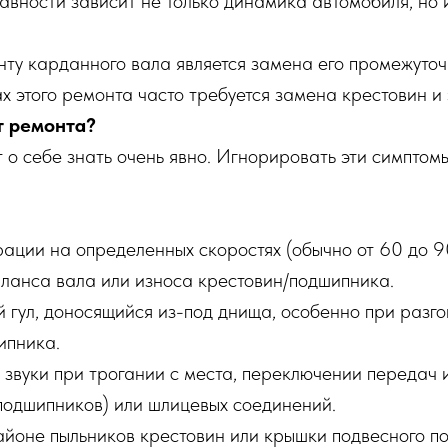
авности зависит не только динамика автомобиля, но 
ту карданного вала является замена его промежуточ
 этого ремонта часто требуется замена крестовин и 
т ремонта?
 себе знать очень явно. Игнорировать эти симптомы 
ции на определенных скоростях (обычно от 60 до 90 
аланса вала или износа крестовин/подшипника.
й гул, доносящийся из-под днища, особенно при разг
ипника.
 звуки при трогании с места, переключении передач
 подшипников) или шлицевых соединений.
айоне пыльников крестовин или крышки подвесного п