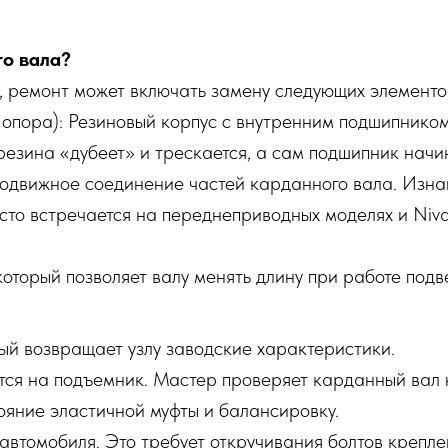
о вала?
и, ремонт может включать замену следующих элементо
пора): Резиновый корпус с внутренним подшипником
зина «дубеет» и трескается, а сам подшипник начин
одвижное соединение частей карданного вала. Изна
сто встречается на переднеприводных моделях и Niva
оторый позволяет валу менять длину при работе под
ый возвращает узлу заводские характеристики.
тся на подъемник. Мастер проверяет карданный вал 
ояние эластичной муфты и балансировку.
автомобиля. Это требует откручивания болтов крепл