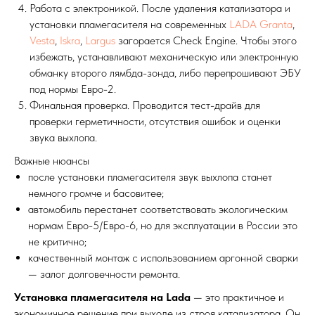
Работа с электроникой. После удаления катализатора и
установки пламегасителя на современных
LADA Granta
,
Vesta
,
Iskra
,
Largus
загорается Check Engine. Чтобы этого
избежать, устанавливают механическую или электронную
обманку второго лямбда-зонда, либо перепрошивают ЭБУ
под нормы Евро-2.
Финальная проверка. Проводится тест-драйв для
проверки герметичности, отсутствия ошибок и оценки
звука выхлопа.
Важные нюансы
после установки пламегасителя звук выхлопа станет
немного громче и басовитее;
автомобиль перестанет соответствовать экологическим
нормам Евро-5/Евро-6, но для эксплуатации в России это
не критично;
качественный монтаж с использованием аргонной сварки
— залог долговечности ремонта.
Установка пламегасителя на Lada
— это практичное и
экономичное решение при выходе из строя катализатора. Он