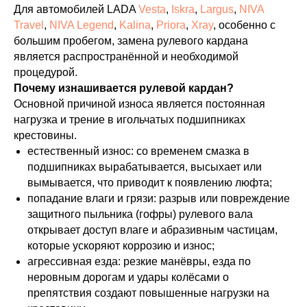
Для автомобилей LADA
Vesta
,
Iskra
,
Largus
,
NIVA
Travel
,
NIVA Legend
,
Kalina
,
Priora
,
Xray
, особенно с
большим пробегом, замена рулевого кардана
является распространённой и необходимой
процедурой.
Почему изнашивается рулевой кардан?
Основной причиной износа является постоянная
нагрузка и трение в игольчатых подшипниках
крестовины.
естественный износ: со временем смазка в
подшипниках вырабатывается, высыхает или
вымывается, что приводит к появлению люфта;
попадание влаги и грязи: разрыв или повреждение
защитного пыльника (гофры) рулевого вала
открывает доступ влаге и абразивным частицам,
которые ускоряют коррозию и износ;
агрессивная езда: резкие манёвры, езда по
неровным дорогам и удары колёсами о
препятствия создают повышенные нагрузки на