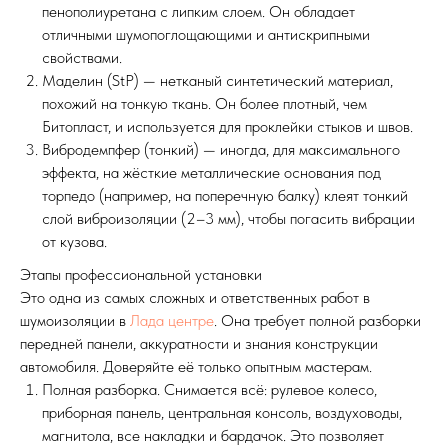
пенополиуретана с липким слоем. Он обладает
отличными шумопоглощающими и антискрипными
свойствами.
Маделин (StP) — нетканый синтетический материал,
похожий на тонкую ткань. Он более плотный, чем
Битопласт, и используется для проклейки стыков и швов.
Вибродемпфер (тонкий) — иногда, для максимального
эффекта, на жёсткие металлические основания под
торпедо (например, на поперечную балку) клеят тонкий
слой виброизоляции (2–3 мм), чтобы погасить вибрации
от кузова.
Этапы профессиональной установки
Это одна из самых сложных и ответственных работ в
шумоизоляции в
Лада центре
. Она требует полной разборки
передней панели, аккуратности и знания конструкции
автомобиля. Доверяйте её только опытным мастерам.
Полная разборка. Снимается всё: рулевое колесо,
приборная панель, центральная консоль, воздуховоды,
магнитола, все накладки и бардачок. Это позволяет