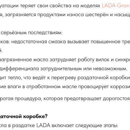
уатации теряет свои свойства на моделях
LADA Gran
ется, загрязняется продуктами износа шестерён и насы
серьёзным последствиям:
ов: недостаточная смазка вызывает повышенное трени
й.
агрязненное масло затрудняет работу вилок и синхр
дифференциала затруднительным или невозможным.
ит тепло, что ведёт к перегреву раздаточной коробки
ние влаги в отработанном масле провоцирует коррози
огая процедура, которая предотвращает дорогостоя
даточной коробке?
ла в раздатке LADA включает следующие этапы: