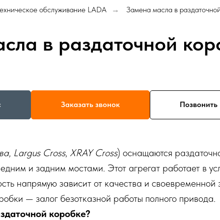
Техническое обслуживание LADA
Замена масла в раздаточно
→
сла в раздаточной ко
с
Заказать звонок
Позвонить 
ва
,
Largus Cross
,
XRAY Cross
) оснащаются раздаточн
дним и задним мостами. Этот агрегат работает в усл
ость напрямую зависит от качества и своевременной
робки — залог безотказной работы полного привода.
аздаточной коробке?