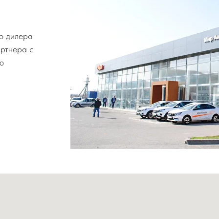
о дилера
артнера с
о