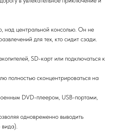
 дорогу в увлекательное приключение и
о, над центральной консолью. Он не
звлечений для тех, кто сидит сзади.
акопителей, SD-карт или подключаться к
елю полностью сконцентрироваться на
троенным DVD-плеером, USB-портами,
позволяя одновременно выводить
 вида).