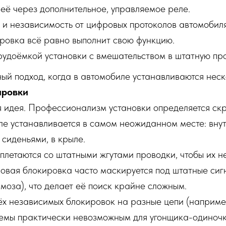
 её через дополнительное, управляемое реле.
и независимость от цифровых протоколов автомобиля
ировка всё равно выполнит свою функцию.
рудоёмкой установки с вмешательством в штатную про
й подход, когда в автомобиле устанавливаются неск
ировки
я идея. Профессионализм установки определяется ск
е устанавливается в самом неожиданном месте: вну
сиденьями, в крыле.
етаются со штатными жгутами проводки, чтобы их не
овая блокировка часто маскируется под штатные сиг
моза), что делает её поиск крайне сложным.
ёх независимых блокировок на разные цепи (например
темы практически невозможным для угонщика-одиночк