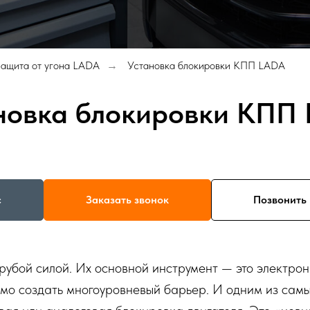
ащита от угона LADA
Установка блокировки КПП LADA
→
новка блокировки КПП
с
Заказать звонок
Позвонить 
убой силой. Их основной инструмент — это электрон
имо создать многоуровневый барьер. И одним из сам