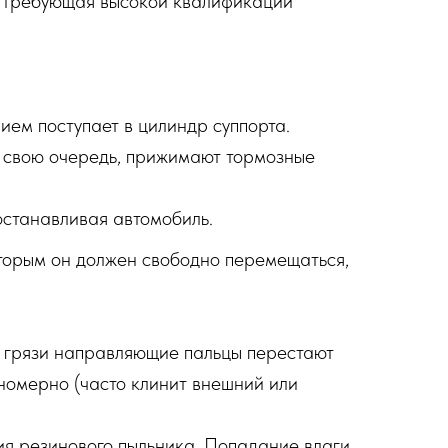
но требующая высокой квалификации
ем поступает в цилиндр суппорта.
в свою очередь, прижимают тормозные
станавливая автомобиль.
оторым он должен свободно перемещаться,
и грязи направляющие пальцы перестают
вномерно (часто клинит внешний или
ия резинового пыльника. Попадание влаги