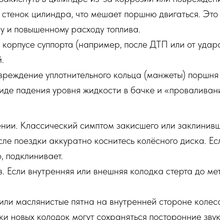
 стенок цилиндра, что мешает поршню двигаться. Это
у и повышенному расходу топлива.
корпусе суппорта (например, после ДТП или от удар
.
вреждение уплотнительного кольца (манжеты) поршня 
виде падения уровня жидкости в бачке и «проваливан
нии. Классический симптом закисшего или заклинивш
ле поездки аккуратно коснитесь колёсного диска. Есл
, подклинивает.
 Если внутренняя или внешняя колодка стерта до ме
или маслянистые пятна на внутренней стороне колеса
ки новых колодок могут сохраняться посторонние зву