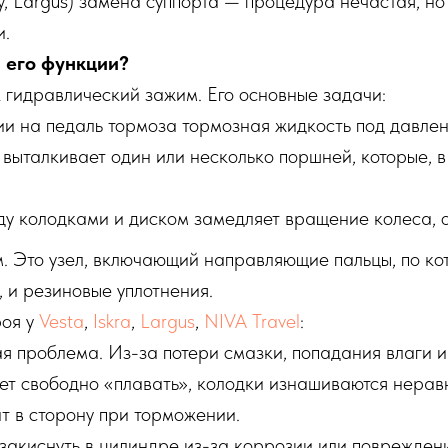
y, Largus) замена суппорта — процедура нечастая, 
и.
ы его функции?
 гидравлический зажим. Его основные задачи:
 на педаль тормоза тормозная жидкость под давлени
выталкивает один или несколько поршней, которые, 
у колодками и диском замедляет вращение колеса, о
м. Это узел, включающий направляющие пальцы, по к
 и резиновые уплотнения.
роя у
Vesta
,
Iskra
,
Largus
,
NIVA Travel
:
 проблема. Из-за потери смазки, попадания влаги 
тает свободно «плавать», колодки изнашиваются нера
ит в сторону при торможении.
акиснуть в цилиндре из-за коррозии или поврежден