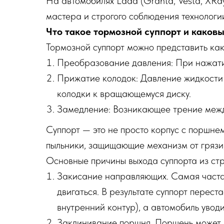
На автомобилях Lada (Granta, Vesta, XRa
мастера и строгого соблюдения технологи
Что такое тормозной суппорт и каков
Тормозной суппорт можно представить как
Преобразование давления: При нажатии
Прижатие колодок: Давление жидкости 
колодки к вращающемуся диску.
Замедление: Возникающее трение межд
Суппорт — это не просто корпус с поршне
пыльники, защищающие механизм от грязи,
Основные причины выхода суппорта из ст
Закисание направляющих. Самая частая
двигаться. В результате суппорт перес
внутренний контур), а автомобиль увод
Заклинивание поршня. Поршень может з